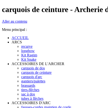
carquois de ceinture - Archerie 
Aller au contenu
Menu principal :
ACCUEIL
ARCS
recurve
longbow
Kit Ragim
Kit Snake
ACCESSOIRES DE L'ARCHER
carquois de dos
carquois de ceinture
carquois d'arc
gantiers/palettes
brassards
tires-flèches
sac à dos
tubes à flèches
ACCESSOIRES D'ARC
fausses-cordes maintien de corde