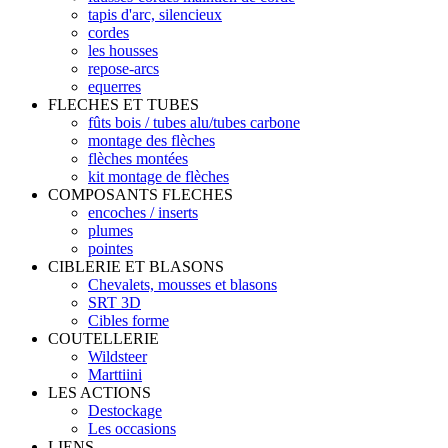
tapis d'arc, silencieux
cordes
les housses
repose-arcs
equerres
FLECHES ET TUBES
fûts bois / tubes alu/tubes carbone
montage des flèches
flèches montées
kit montage de flèches
COMPOSANTS FLECHES
encoches / inserts
plumes
pointes
CIBLERIE ET BLASONS
Chevalets, mousses et blasons
SRT 3D
Cibles forme
COUTELLERIE
Wildsteer
Marttiini
LES ACTIONS
Destockage
Les occasions
LIENS