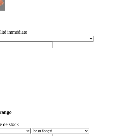
lité immédiate
arango
e de stock