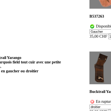
B537263
Disponibi
35,00 CHF
rail Yarango
arquois field tout cuir avec une petite
.
 en gaucher ou droitier
Bucktrail Y
En ruptur